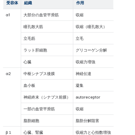
受容体
組織
作用
α1
大部分の血管平滑筋
収縮
瞳孔散大筋
収縮（瞳孔散大）
立毛筋
立毛
ラット肝細胞
グリコーゲン分解
心臓
収縮力増強
α2
中枢シナプス後膜
神経伝達
血小板
凝集
神経終末（シナプス前膜）
autoreceptor
一部の血管平滑筋
収縮
脂肪細胞
脂肪分解阻害
β１
心臓、腎臓
収縮力と心拍数増強