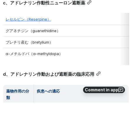
c、アドレナリン作動性ニューロン遮断薬
レセルピン（Reserpine）
グアネチジン（guanethidine）
ブレチリ産む（bretylium）
α-メチルドパ（α-methyldopa）
d、アドレナリン作動および遮断薬の臨床応用
Comment in app
薬物作用の分
疾患への適応
類
α1作動薬
低血圧症、鼻粘膜充血、局麻薬と併用しその作用延
長、
α2作動薬
高血圧症