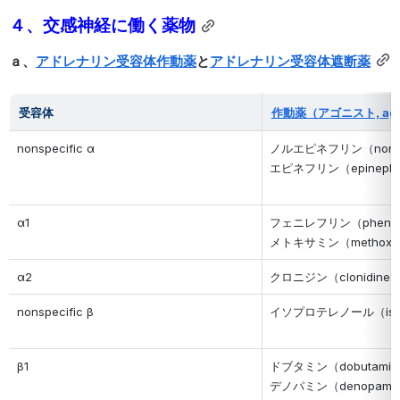
４、交感神経に働く薬物
ａ、
アドレナリン受容体作動薬
と
アドレナリン受容体遮断薬
受容体
作動薬（アゴニスト, ago
nonspecific α
ノルエピネフリン（norepin
エピネフリン（epinephr
α1
フェニレフリン（phenyle
メトキサミン（methoxa
α2
クロニジン（clonidine
nonspecific β
イソプロテレノール（isopr
β1
ドブタミン（dobutamin
デノパミン（denopami