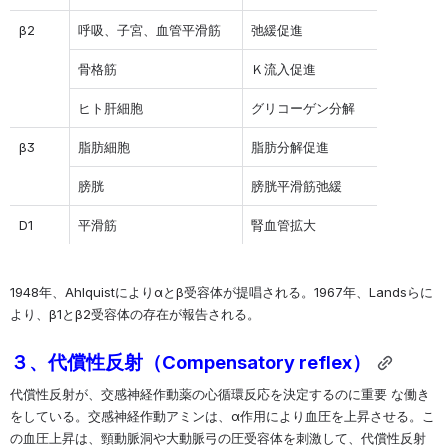
β2
呼吸、子宮、血管平滑筋
弛緩促進
骨格筋
Ｋ流入促進
ヒト肝細胞
グリコーゲン分解
β3
脂肪細胞
脂肪分解促進
膀胱
膀胱平滑筋弛緩
D1
平滑筋
腎血管拡大
1948年、Ahlquistによりαとβ受容体が提唱される。1967年、Landsらに
より、β1とβ2受容体の存在が報告される。
３、代償性反射（Compensatory reflex）
代償性反射が、交感神経作動薬の心循環反応を決定するのに重要 な働き
をしている。交感神経作動アミンは、α作用により血圧を上昇させる。こ
の血圧上昇は、頸動脈洞や大動脈弓の圧受容体を刺激して、代償性反射